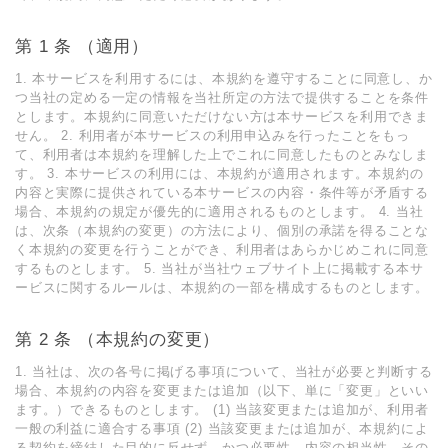
第 1 条 （適⽤）
1. 本サービスを利⽤するには、本規約を遵守することに同意し、か
つ当社の定める⼀定の情報を当社所定の⽅法で提供することを条件
とします。本規約に同意いただけない⽅は本サービスを利⽤できま
せん。 2. 利⽤者が本サービスの利⽤申込みを⾏ったことをもっ
て、利⽤者は本規約を理解した上でこれに同意したものとみなしま
す。 3. 本サービスの利⽤には、本規約が適⽤されます。本規約の
内容と実際に提供されている本サービスの内容・条件等が⽭盾する
場合、本規約の規定が優先的に適⽤されるものとします。 4. 当社
は、次条（本規約の変更）の⽅法により、個別の承諾を得ることな
く本規約の変更を⾏うことができ、利⽤者はあらかじめこれに同意
するものとします。 5. 当社が当社ウェブサイト上に掲載する本サ
ービスに関するルールは、本規約の⼀部を構成するものとします。
第 2 条 （本規約の変更）
1. 当社は、次の各号に掲げる事項について、当社が必要と判断する
場合、本規約の内容を変更または追加（以下、単に「変更」といい
ます。）できるものとします。 (1) 当該変更または追加が、利⽤者
⼀般の利益に適合する事項 (2) 当該変更または追加が、本規約によ
る契約を締結した⽬的に反せず、かつ必要性、内容の相当性、その