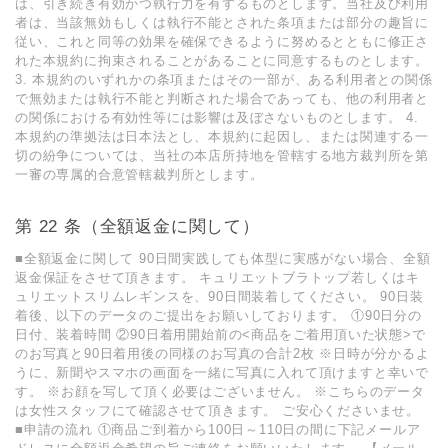
は、引き続き有効かつ執⾏⼒を有するものとします。当社及び利⽤
者は、当該無効もしくは執⾏不能とされた条項または部分の趣旨に
従い、これと同等の効果を確保できるように努めるとともに修正さ
れた本規約に拘束されることがあることに同意するものとします。
3. 本規約のいずれかの条項またはその⼀部が、ある利⽤者との関係
で無効または執⾏不能と判断された場合であっても、他の利⽤者と
の関係における有効性等には影響は及ぼさないものとします。 4.
本規約の準拠法は⽇本法とし、本規約に起因し、または関連する⼀
切の紛争については、当社の本店所持地を管轄する地⽅裁判所を第
⼀審の専属的合意管轄裁判所とします。
第 22 条（全額返金に関して）
■全額返金に関して 90日間実践しても体型に実感がない場合、全額
返金保証をさせて頂きます。 キュリエットブラトップ若しくはキ
ュリエットスリムレギンスを、90日間装着してください。 90日装
着後、以下のデータのご提出をお願いしております。 ①90日分の
日付、装着時間 ②90日着用開始前の<商品をご着用頂いた状態>で
のお写真と90日着用後の同様のお写真の合計2枚 ※日時が分かるよ
うに、新聞やスマホの画面を一緒に写真に入れて頂けますと幸いで
す。 ※お顔を写して頂く必要はございません。 ※こちらのデータ
は女性スタッフにて確認させて頂きます。 ご安心くださいませ。
■申請の流れ ①商品ご到着から100日～110日の間に下記メールア