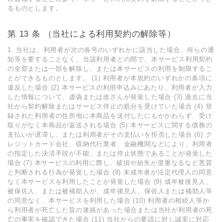
るものとします。
第 13 条 （当社による利⽤契約の解除等）
1. 当社は、利⽤者が次の各号のいずれかに該当した場合、何らの通
知等を要することなく、当該利⽤者との間で、本サービス利⽤契約
の全部または⼀部を解除し、または本サービスの利⽤を制限するこ
とができるものとします。 (1) 利⽤者が本規約のいずれかの条項に
違反した場合 (2) 本サービスの利⽤申込みにあたり、利⽤者が⼊⼒
した情報について、虚偽または改ざんが発覚した場合 (3) 過去に当
社から契約解除またはサービス停⽌の処分を受けていた場合 (4) 登
録された利⽤者の住所地に本商品を送付したにもかかわらず、受け
取りがなく本商品が返送される場合 (5) 本サービスに関する債務の
⽀払いが遅滞し、または利⽤者がその⽀払いを拒否した場合 (6) ク
レジットカード会社、収納代⾏業者、⾦融機関などにより、利⽤者
の指定した決済⼿段が不能、または停⽌状態であることが発覚した
場合 (7) 本サービスの利⽤に際し、破損や紛失が度重なるなど悪質
と判断される⾏為が発覚した場合 (8) 未成年者が法定代理⼈の同意
なく本サービスを利⽤したことが発覚した場合 (9) 成年被後⾒⼈、
被保佐⼈、または被補助⼈が、成年後⾒⼈、保佐⼈または補助⼈等
の同意なく、本サービスを利⽤した場合 (10) 利⽤者の相続⼈等か
ら利⽤者が死亡した旨の連絡があった場合または当社が利⽤者の死
亡の事実を確認できた場合 (11) 当社からの要請に対し誠実に対応