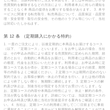
した場合、当該利⽤者のご注⽂を承諾せず、または本商品にかかる
売買契約を解除するなどの⽅法により、利⽤者本⼈に何らの通知を
することなく本 商品の提供をお断りする場合があります。 3. 本サ
ービスに関連する転売取引、転売商品について、品質保証・品質管
理・安全管理・取引の安全性、その他のトラブル等について、当社
は対応いたしかねます。
第 12 条 （定期購⼊にかかる特約）
1. ⼀度のご注⽂により、以後定期的に本商品をお届けするコース
（以下、「定期コース」といいます。）をお申し込みの場合、当社
は、その申込み内容により成⽴する売買契約に定められた期間、頻
度のとおり、⾃動的に本商品をお届けし、利⽤者には商品のお届け
の都度、代⾦をお⽀払いいただきます。利⽤者は、お申込み時に定
期コースであるか否か、定期コースである場合にはその頻度、期間
等の内容をよくご確認ください。 2.定期コースは期間の定めのない
契約であり、お客様が解約・休⽌の⼿続きを⾏い、または他の理由
により終了しない限り、無期限に継続します。 3. 定期コースの解
約及び休⽌は、別途当社が指定する⽅法でお受けいたします。な
お、定期コースの内容や本商品の特性により、休⽌・解約の条件、
⽅法が異なる場合があります。詳細については、当該定期コースの
お申込み時及び購⼊後に当社が別途提⽰する案内をご確認くださ
い。 4. 当社は、定期コースの利⽤者に対して〇〇⽇前までに事前
に通知することにより、本サービス利⽤契約を解除することができ