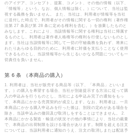
のアイデア、コンセプト、提案、コメント、その他の情報（以下、
「情報等」という。なお、個⼈情報は除く。）について、当社は監
視する義務を負いません。 また、当社は、利⽤者が情報等を当社
に送付した時点で、利⽤者がその情報に関する⼀切の権利（著作権
法第 27 条及び第 28 条に定める権利を含む。）を放棄したものと
みなします。これにより、当該情報等に関する権利は当社に帰属す
るものとし、利⽤者は著作者⼈格権等の権利を⾏使しないものとし
ます。当社は当該情報等に関して⼀切の守秘義務を負わず、将来に
わたりあらゆる⽬的のために、利⽤者に対価を⽀払うことなく使⽤
できるものとし、当該情報等から⽣じるいかなる問題についても⼀
切責任を負いません。
第 6 条 （本商品の購⼊）
1. 利⽤者は、当社が販売する商品等（以下、「本商品」といいま
す。）の購⼊を希望する場合、当社が別途提⽰する⽅法に従って購
⼊の申込みを⾏うものとし、当社による申込み完了の通知をもっ
て、本商品にかかる売買契約が成⽴します。なお、利⽤者は、⼀旦
本商品にかかる購⼊申込みを⾏った後は、別段の定めがある場合を
除き、当該申込みの撤回及び取消しをすることはできません。 2.
本商品にかかる製造・輸送の状況その他の事情により、当社の裁量
で、本商品の出荷制限を設ける場合があります。制限を超える注⽂
については、当該利⽤者に通知のうえ、注⽂の取消しまたは配送予