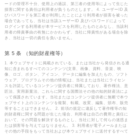
ードの管理不⼗分、使⽤上の過誤、第三者の使⽤等によって⽣じた
損害に関する責任は利⽤者が負うものとします。 4. ユーザーID 及
びパスワードを第三者が利⽤したことにより利⽤者が損害を被った
場合であっても、当社は当該ユーザーID 及びパスワードによって
ログインする利⽤者が本サービスを利⽤したものとみなし、当該利
⽤者の帰責事由の有無にかかわらず、当社に帰責性がある場合を除
き、当社は⼀切の責任を負いません。
第 5 条 （知的財産権等）
1. 本ウェブサイトに掲載されている、または当社から発信される通
知に含まれるすべてのコンテンツ(⽂章、画像、資料、⾳楽、映
像、ロゴ、ボタン、アイコン、データに編集を加えたもの、ソフト
ウェア、プログラムその他の情報)は、当社または当社にライセン
スを許諾しているコンテンツ提供者に帰属しており、著作権法、意
匠法、実⽤新案法、これらに関する国際法その他の知的財産法によ
って保護されています。当社またはコンテンツ提供者に無断で本ウ
ェブサイト上のコンテンツを複製、転載、改変、編集、頒布、販売
等することはできません。 2. 前項の規定に違反して著作権等の知
的財産権に関する問題が⽣じた場合、利⽤者は⾃⼰の費⽤と責任に
おいて、その問題を解決するものとし、当社に対して何らの迷惑ま
たは損害等を与えてはなりません。 3. 利⽤者が電⼦メールまたは
その他の⼿段をもって当社および本ウェブサイトに送付するすべて