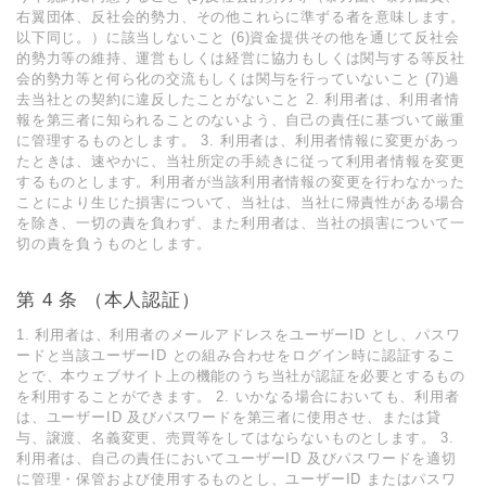
右翼団体、反社会的勢⼒、その他これらに準ずる者を意味します。
以下同じ。）に該当しないこと (6)資⾦提供その他を通じて反社会
的勢⼒等の維持、運営もしくは経営に協⼒もしくは関与する等反社
会的勢⼒等と何ら化の交流もしくは関与を⾏っていないこと (7)過
去当社との契約に違反したことがないこと 2. 利⽤者は、利⽤者情
報を第三者に知られることのないよう、⾃⼰の責任に基づいて厳重
に管理するものとします。 3. 利⽤者は、利⽤者情報に変更があっ
たときは、速やかに、当社所定の⼿続きに従って利⽤者情報を変更
するものとします。利⽤者が当該利⽤者情報の変更を⾏わなかった
ことにより⽣じた損害について、当社は、当社に帰責性がある場合
を除き、⼀切の責を負わず、また利⽤者は、当社の損害について⼀
切の責を負うものとします。
第 4 条 （本⼈認証）
1. 利⽤者は、利⽤者のメールアドレスをユーザーID とし、パスワ
ードと当該ユーザーID との組み合わせをログイン時に認証するこ
とで、本ウェブサイト上の機能のうち当社が認証を必要とするもの
を利⽤することができます。 2. いかなる場合においても、利⽤者
は、ユーザーID 及びパスワードを第三者に使⽤させ、または貸
与、譲渡、名義変更、売買等をしてはならないものとします。 3.
利⽤者は、⾃⼰の責任においてユーザーID 及びパスワードを適切
に管理・保管および使⽤するものとし、ユーザーID またはパスワ