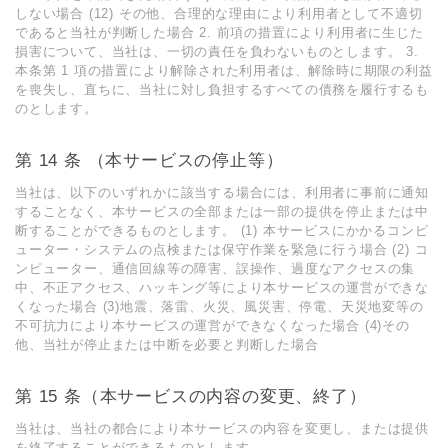
しない場合 (12) その他、合理的な理由により利⽤者として不適切
であると当社が判断した場合 2. 前項の措置により利⽤者に⽣じた
損害について、当社は、⼀切の責任を負わないものとします。 3.
本条第 1 項の措置により解除された利⽤者は、解除時に期限の利益
を喪失し、直ちに、当社に対し負担するすべての債務を履⾏するも
のとします。
第 14 条 （本サービスの停⽌等）
当社は、以下のいずれかに該当する場合には、利⽤者に事前に通知
することなく、本サービスの全部または⼀部の提供を停⽌または中
断することができるものとします。 (1) 本サービスにかかるコンピ
ューター・システムの点検または保守作業を緊急に⾏う場合 (2) コ
ンピューター、通信回線等の障害、誤操作、過度なアクセスの集
中、不正アクセス、ハッキング等により本サービスの運営ができな
くなった場合 (3)地震、落雷、⽕災、⾵災害、停電、天災地変等の
不可抗⼒により本サービスの運営ができなくなった場合 (4)その
他、当社が停⽌または中断を必要と判断した場合
第 15 条（本サービスの内容の変更、終了）
当社は、当社の都合により本サービスの内容を変更し、または提供
を終了することができるものとします。