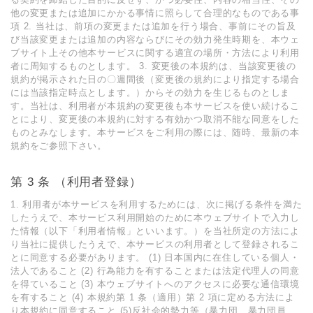
他の変更または追加にかかる事情に照らして合理的なものである事
項 2. 当社は、前項の変更または追加を⾏う場合、事前にその旨及
び当該変更または追加の内容ならびにその効⼒発⽣時期を、本ウェ
ブサイト上その他本サービスに関する適宜の場所・⽅法により利⽤
者に周知するものとします。 3. 変更後の本規約は、当該変更後の
規約が掲⽰された⽇の〇週間後（変更後の規約により指定する場合
には当該指定時点とします。）からその効⼒を⽣じるものとしま
す。当社は、利⽤者が本規約の変更後も本サービスを使い続けるこ
とにより、変更後の本規約に対する有効かつ取消不能な同意をした
ものとみなします。本サービスをご利⽤の際には、随時、最新の本
規約をご参照下さい。
第 3 条 （利⽤者登録）
1. 利⽤者が本サービスを利⽤するためには、次に掲げる条件を満た
したうえで、本サービス利⽤開始のために本ウェブサイトで⼊⼒し
た情報（以下「利⽤者情報」といいます。）を当社所定の⽅法によ
り当社に提供したうえで、本サービスの利⽤者として登録されるこ
とに同意する必要があります。 (1) ⽇本国内に在住している個⼈・
法⼈であること (2) ⾏為能⼒を有することまたは法定代理⼈の同意
を得ていること (3) 本ウェブサイトへのアクセスに必要な通信環境
を有すること (4) 本規約第 1 条（適⽤）第 2 項に定める⽅法によ
り本規約に同意すること (5)反社会的勢⼒等（暴⼒団、暴⼒団員、