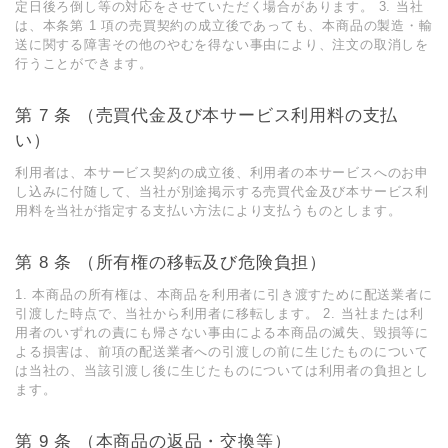
定⽇後ろ倒し等の対応をさせていただく場合があります。 3. 当社
は、本条第 1 項の売買契約の成⽴後であっても、本商品の製造・輸
送に関する障害その他のやむを得ない事由により、注⽂の取消しを
⾏うことができます。
第 7 条 （売買代⾦及び本サービス利⽤料の⽀払
い）
利⽤者は、本サービス契約の成⽴後、利⽤者の本サービスへのお申
し込みに付随して、当社が別途掲⽰する売買代⾦及び本サービス利
⽤料を当社が指定する⽀払い⽅法により⽀払うものとします。
第 8 条 （所有権の移転及び危険負担）
1. 本商品の所有権は、本商品を利⽤者に引き渡すために配送業者に
引渡した時点で、当社から利⽤者に移転します。 2. 当社または利
⽤者のいずれの責にも帰さない事由による本商品の滅失、毀損等に
よる損害は、前項の配送業者への引渡しの前に⽣じたものについて
は当社の、当該引渡し後に⽣じたものについては利⽤者の負担とし
ます。
第 9 条 （本商品の返品・交換等）