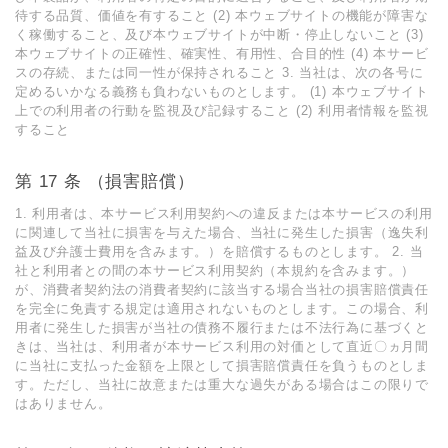
待する品質、価値を有すること (2) 本ウェブサイトの機能が障害な
く稼働すること、及び本ウェブサイトが中断・停⽌しないこと (3)
本ウェブサイトの正確性、確実性、有⽤性、合⽬的性 (4) 本サービ
スの存続、または同⼀性が保持されること 3. 当社は、次の各号に
定めるいかなる義務も負わないものとします。 (1) 本ウェブサイト
上での利⽤者の⾏動を監視及び記録すること (2) 利⽤者情報を監視
すること
第 17 条 （損害賠償）
1. 利⽤者は、本サービス利⽤契約への違反または本サービスの利⽤
に関連して当社に損害を与えた場合、当社に発⽣した損害（逸失利
益及び弁護⼠費⽤を含みます。）を賠償するものとします。 2. 当
社と利⽤者との間の本サービス利⽤契約（本規約を含みます。）
が、消費者契約法の消費者契約に該当する場合当社の損害賠償責任
を完全に免責する規定は適⽤されないものとします。この場合、利
⽤者に発⽣した損害が当社の債務不履⾏または不法⾏為に基づくと
きは、当社は、利⽤者が本サービス利⽤の対価として直近〇ヵ⽉間
に当社に⽀払った⾦額を上限として損害賠償責任を負うものとしま
す。ただし、当社に故意または重⼤な過失がある場合はこの限りで
はありません。