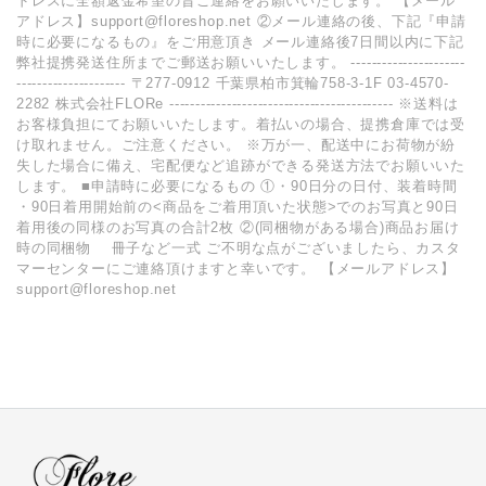
ドレスに全額返金希望の旨ご連絡をお願いいたします。 【メール
アドレス】support@floreshop.net ②メール連絡の後、下記『申請
時に必要になるもの』をご用意頂き メール連絡後7日間以内に下記
弊社提携発送住所までご郵送お願いいたします。 ----------------------
--------------------- 〒277-0912 千葉県柏市箕輪758-3-1F 03-4570-
2282 株式会社FLORe ------------------------------------------- ※送料は
お客様負担にてお願いいたします。着払いの場合、提携倉庫では受
け取れません。ご注意ください。 ※万が一、配送中にお荷物が紛
失した場合に備え、宅配便など追跡ができる発送方法でお願いいた
します。 ■申請時に必要になるもの ①・90日分の日付、装着時間
・90日着用開始前の<商品をご着用頂いた状態>でのお写真と90日
着用後の同様のお写真の合計2枚 ②(同梱物がある場合)商品お届け
時の同梱物 冊子など一式 ご不明な点がございましたら、カスタ
マーセンターにご連絡頂けますと幸いです。 【メールアドレス】
support@floreshop.net