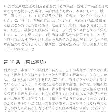
1. 売買契約成⽴後の利⽤者都合による本商品（当社が本商品に付属
するものを提供した場合、当該付随品も含み、本条において、以
下、同じとします。）の返品及び交換、返⾦は、受け付けておりま
せん。 2. 当社は、前項の定めにかかわらず、その本商品に破損ま
たは誤送があった場合に限り、返品または交換、返⾦をお受けしま
す。ただし、破損または誤送に加え、次に定める条件をすべて満た
していることを要します。 (1) 当該本商品が未使⽤であること (2)
当該本商品の梱包物及び付属品を配送時の状態に戻すこと (3) 当該
本商品の発送完了から〇⽇以内に、当社が定める【〇〇お客さま窓
⼝】に連絡すること
第 10 条 （禁⽌事項）
利⽤者は、本サービスの利⽤にあたり、以下の各号のいずれかに該
当する⾏為または該当すると当社が判断する⾏為をしてはなりませ
ん。 (1) 本規約に違反する⾏為 (2) 当社、当社がライセンスを受け
ているライセンサーその他第三者の知的財産権、特許権、実⽤新案
権、意匠権、商標権、著作権、肖像権等の財産的⼜は⼈格的な権利
を侵害する⾏為またはこれらを侵害するおそれのある⾏為 (3) 当社
または第三者に不利益もしくは損害を与える⾏為またはそのおそれ
のある⾏為 (4) 不当に他⼈の名誉や権利、信⽤を傷つける⾏為また
はそのおそれのある⾏為 (5) 法令または条例等に違反する⾏為 (6)