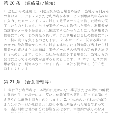
第 20 条 （連絡及び通知）
1. 当社からの連絡は、別途定めがある場合を除き、当社から利⽤者
の登録メールアドレスまたは利⽤者が本サービス利⽤契約申込み時
に⼊⼒したメールアドレスに対して電⼦メールを送信した時点で完
了したものとします。当社が電⼦メールを送信した場合、利⽤者が
当該電⼦メールを受信または確認できなかったことによる利⽤者の
損害について⼀切の責任を負わず、また利⽤者は当社の損害につい
て⼀切の責任を負うものとします。 2. 本サービスに関する問い合
わせその他利⽤者から当社に対する連絡または通知及び当社から利
⽤者への連絡または通知は、電⼦メールその他当社の定める⽅法で
⾏うものとします。なお、当社から通知をする場合は、当社からの
発信によってその効⼒が⽣ずるものとします。 3. 本サービスの利
⽤者窓⼝は、別途本ウェブサイト内に、当社が提⽰する【〇〇窓
⼝】によります。
第 21 条 （合意管轄等）
1. 当社及び利⽤者は、本規約に定めのない事項または本規約の解釈
に疑義が⽣じた場合には、互いに信義誠実の原則に従って協議のう
え速やかに解決を図るものとします。 2. 本規約のいずれかの条項
またはその⼀部が無効または執⾏不能と判断された場合であって
も、当該判断は他の部分に影響を及ぼさず、本規約の残りの部分