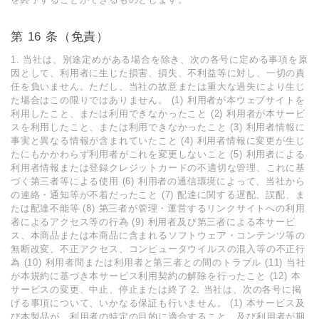
第 16 条（免責）
1. 当社は、別途定めがある場合を除き、次の各号に定める事項を原
因として、利⽤者に⽣じた損害、損失、不利益等に対し、⼀切の責
任を負いません。ただし、当社の故意または重⼤な過失により⽣じ
た場合はこの限りではありません。 (1) 利⽤者が本ウェブサイトを
利⽤したこと、または利⽤できなかったこと (2) 利⽤者が本サービ
スを利⽤したこと、または利⽤できなかったこと (3) 利⽤者情報に
事実と異なる情報が含まれていたこと (4) 利⽤者情報に変更が⽣じ
たにもかかわらず利⽤者がこれを変更しないこと (5) 利⽤者による
利⽤者情報または登録クレジットカードの不適切な管理、これに基
づく第三者等による使⽤ (6) 利⽤者の通信環境によって、当社から
の連絡・通知等が不着だったこと (7) 配達に関する遅配、誤配、ま
たは配達不能等 (8) 第三者が管理・運営するリンクサイトへの利⽤
者によるアクセス等の⾏為 (9) 利⽤者及び第三者による本サービ
ス、本商品または本商品に含まれるソフトウェア・コンテンツ等の
無断改変、不正アクセス、コンピュータウイルスの混⼊等の不正⾏
為 (10) 利⽤者間または利⽤者と第三者との間のトラブル (11) 当社
が本規約に基づき本サービス利⽤契約の解除を⾏ったこと (12) 本
サービスの変更、中⽌、停⽌または終了 2. 当社は、次の各号に掲
げる事項について、いかなる保証も⾏いません。 (1) 本サービス及
び本製品が、利⽤者の特定の⽬的に適合すること、及び利⽤者が期