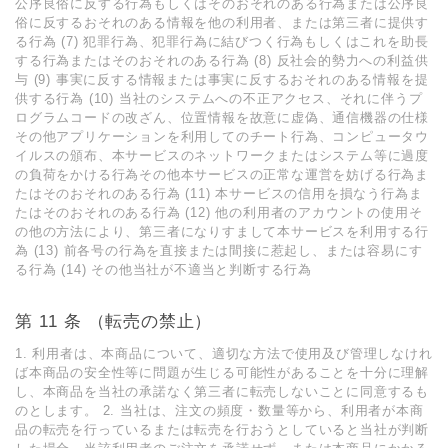
公序良俗に反する⾏為もしくはそのおそれのある⾏為または公序良
俗に反するおそれのある情報を他の利⽤者、または第三者に提供す
る⾏為 (7) 犯罪⾏為、犯罪⾏為に結びつく⾏為もしくはこれを助⻑
する⾏為またはそのおそれのある⾏為 (8) 反社会的勢⼒への利益供
与 (9) 事実に反する情報または事実に反するおそれのある情報を提
供する⾏為 (10) 当社のシステムへの不正アクセス、それに伴うプ
ログラムコードの改ざん、位置情報を故意に虚偽、通信機器の仕様
その他アプリケーションを利⽤してのチート⾏為、コンピュータウ
イルスの頒布、本サービスのネットワークまたはシステム等に過度
の負荷をかける⾏為その他本サービスの正常な運営を妨げる⾏為ま
たはそのおそれのある⾏為 (11) 本サービスの信⽤を損なう⾏為ま
たはそのおそれのある⾏為 (12) 他の利⽤者のアカウントの使⽤そ
の他の⽅法により、第三者になりすまして本サービスを利⽤する⾏
為 (13) 前各号の⾏為を直接または間接に惹起し、または容易にす
る⾏為 (14) その他当社が不適当と判断する⾏為
第 11 条 （転売の禁⽌）
1. 利⽤者は、本商品について、適切な⽅法で使⽤及び管理しなけれ
ば本商品の安全性等に問題が⽣じる可能性があることを⼗分に理解
し、本商品を当社の承諾なく第三者に転売しないことに同意するも
のとします。 2. 当社は、注⽂の頻度・数量等から、利⽤者が本商
品の転売を⾏っているまたは転売を⾏おうとしていると当社が判断