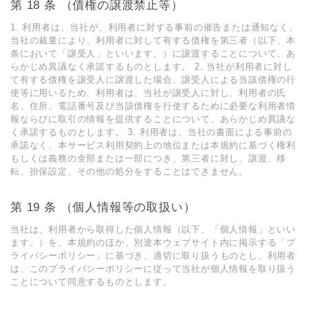
第 18 条 （債権の譲渡禁⽌等）
1. 利⽤者は、当社が、利⽤者に対する事前の催告または通知なく、
当社の裁量により、利⽤者に対して有する債権を第三者（以下、本
条において「譲受⼈」といいます。）に譲渡することについて、あ
らかじめ異議なく承諾するものとします。 2. 当社が利⽤者に対し
て有する債権を譲受⼈に譲渡した場合、譲受⼈による当該債権の⾏
使等に⽤いるため、利⽤者は、当社が譲受⼈に対し、利⽤者の⽒
名、住所、電話番号及び当該債権を⾏使するために必要な利⽤者情
報ならびに取引の情報を提供することについて、あらかじめ異議な
く承諾するものとします。 3. 利⽤者は、当社の書⾯による事前の
承諾なく、本サービス利⽤契約上の地位または本規約に基づく権利
もしくは義務の全部または⼀部につき、第三者に対し、譲渡、移
転、担保設定、その他の処分をすることはできません。
第 19 条 （個⼈情報等の取扱い）
当社は、利⽤者から取得した個⼈情報（以下、「個⼈情報」といい
ます。）を、本規約のほか、別途本ウェブサイト内に掲⽰する「プ
ライバシーポリシー」に基づき、適切に取り扱うものとし、利⽤者
は、このプライバシーポリシーに従って当社が個⼈情報を取り扱う
ことについて同意するものとします。