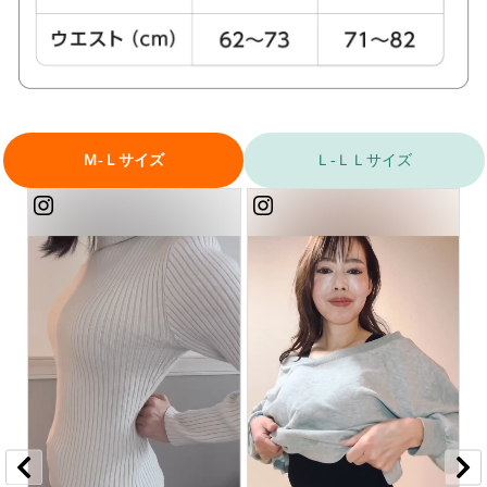
Ｍ-Ｌサイズ
Ｌ-ＬＬサイズ