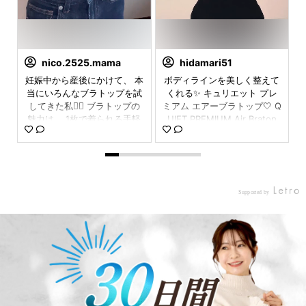
kaori_.yo
nico.2525.mama
kaori_.yo
hidamari51
っ
寒くなってきて厚着したいけ
妊娠中から産後にかけて、 本
寒くなってきて厚着したいけ
ボディラインを美しく整えて
の
の
ど、 スタイルも良く見せたい
当にいろんなブラトップを試
ど、 スタイルも良く見せたい
くれる✨ キュリエット プレ
て
て
から キュリエット @quliet_o
してきた私🙋‍♀️ ブラトップの
から キュリエット @quliet_o
ミアム エアーブラトップ🤍 Q
も
も
fficial の キュリエットプレミ
魅力は、 1枚で着られる手軽
fficial の キュリエットプレミ
UIET PREMIUM Air Bratop
f
運
運
アムエアーブラトップ 使って
さですよね✨ でも欲張りな私
アムエアーブラトップ 使って
@quliet_official 着用してみ
け
け
ることが実は多いです🫶 エス
は、 「ラク＋スタイルアッ
ることが実は多いです🫶 エス
て感じたのは、 ✔︎ バストラ
ュ
テティシャンでもある私が言
プ」も叶えたい🤭♡ 今回着用
テティシャンでもある私が言
イン ✔︎ 姿勢 ✔︎ ウエストのく
姿
姿
うのもアレですが 着るだけで
しているのは QULIET PREMI
うのもアレですが 着るだけで
びれ この3つを同時にサポー
ボ
ボ
めちゃくちゃスタイルよくみ
UM Air Bratop。 これ、着た
めちゃくちゃスタイルよくみ
トしてくれるところ🥰 お腹や
Supported by
ー
える😇 私の仕事、いらなくな
瞬間に シルエットが変わるの
える😇 私の仕事、いらなくな
背中に流れがちなバストを 寄
Supported by
ゃ
ゃ
い？って思っちゃう。笑 だっ
を実感しました✨ 締め付けす
い？って思っちゃう。笑 だっ
せて・集めて・上げて・固定
り
り
てウエストは細く見えるし く
ぎずラクなのに、ちゃんと整
てウエストは細く見えるし く
✨ 無理なく、自然な ふんわ
の
の
びれもできるし 胸は大きく見
うのが嬉しい🥹 さらに注目し
びれもできるし 胸は大きく見
りお椀型バストを キープして
程
程
えるし 何なんこれ。すごすぎ
たいのが調温機能！ 温度をコ
えるし 何なんこれ。すごすぎ
くれます🤍 さらに… 『姿勢
私
私
ん？ しかも着ててもすごい楽
ントロールしてくれるから、
ん？ しかも着ててもすごい楽
補正ダイエットサポート設
なのよ！ あと冬でもあったか
暑い日も寒い日も 1年中快
なのよ！ あと冬でもあったか
計』だから 着るだけで背筋が
多
多
い🥺 「調温」機能でで温度が
適。 まさに着るエアコン感覚
い🥺 「調温」機能でで温度が
スッと伸びて✨ 立ち姿までキ
ス
ス
コントロールできて 1年中快
です✨ 産後は ・バストの位
コントロールできて 1年中快
レイに見えるのが嬉しい☺️💕