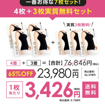
リボディ スタイルアップ
ハリボディ スタイルアッ
ウエスト引き締め バストア
プ ウエスト引き締め バ
ップ 谷間メイク 姿勢補
ストアップ 谷間メイク
正 猫背防止 体幹サポー
姿勢補正 猫背防止 体幹
ト 美シルエット 脂肪燃
サポート 美シルエット
焼サポート 快適インナー
脂肪燃焼サポート 快適イン
美意識高め 調温機能
ナー 美意識高め 調温機
温度コントロール 着るエア
能 温度コントロール 着
コン 1年中快適
るエアコン 1年中快適