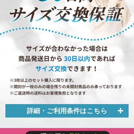
キ
キ
適に過ごせちゃうんです…！
置が下がった ・背中が丸くな
適に過ごせちゃうんです…！
ウエスト部分は程よい着圧設
ー
ー
つまり暑い夏も寒い冬も年間
って姿勢が崩れがち ・お腹周
つまり暑い夏も寒い冬も年間
計💡 着用した瞬間、 自然な
#
#
通して 着られちゃうってこと
りが戻らず、くびれが消えた
通して 着られちゃうってこと
くびれラインができちゃうの
ッ
ッ
ですね、はい👏 スタイル良く
正直、悩みだらけでした😱 で
ですね、はい👏 スタイル良く
も感動ポイント🥹💓 調温機能
デ
デ
見せてくれるのだけでも最高
もこれは ＼着るだけ1秒メリ
見せてくれるのだけでも最高
付きで、 寒い季節はほんのり
エ
だけど 姿勢までよく見せてく
ハリBODY／ 頑張らなくて
だけど 姿勢までよく見せてく
あったか☃️ 暑い時期もムレに
プ
プ
れるのよ… これね、かなり大
も、自然に ⭐︎バストアップ ⭐︎
れるのよ… これね、かなり大
くくて快適🌿 一年中着られる
正
事！！ 骨盤矯正とかの施術し
姿勢補正 ⭐︎くびれメイク が叶
事！！ 骨盤矯正とかの施術し
のは美容目線でも高評価◎✨
ト
てて思うのは 姿勢はほんとー
うのが魅力🤍 サイズは M-L /
てて思うのは 姿勢はほんとー
ボディメイク × 温度コントロ
ポ
ポ
に治りにくいから！！ サイズ
L-LL の2サイズ展開 私は、身
に治りにくいから！！ サイズ
ールが これ1着で叶う優秀イ
意
がM-LとL-LLの2サイズ展開
長153cm・体重42kg・ウエ
がM-LとL-LLの2サイズ展開
ンナー❣️ 忘年会やイベントが
コ
コ
なんだけど 私は身長高めなの
スト56cmで Mサイズを選び
なんだけど 私は身長高めなの
増えるこの季節🎄✨ 私にとっ
ン
ン
でL-LLで選びました！ 「着る
ました✨ 参考になれば嬉しい
でL-LLで選びました！ 「着る
ては手放せない マストアイテ
だけ1秒メリハリBODY」 で
です☺️ ママになると、自分に
だけ1秒メリハリBODY」 で
ムです🥰💖 参考までに👇 身長
手軽に理想のスタイルを実現
かける時間って なかなか取れ
手軽に理想のスタイルを実現
165cm／体重50kg／ウエス
してくれます。 本当すごい👏
ないですよね🥹 まずは毎日身
してくれます。 本当すごい👏
ト60cm M–Lサイズを 着用し
#調温機能 #温度コントロー
につけるものから、 無理なく
#調温機能 #温度コントロー
ています☺️✨ 気になる人はこ
ル #着るエアコン #1年中快適
整えていきましょう🪞✨ 忙し
ル #着るエアコン #1年中快適
ちらチェック✅ 👇👇👇👇
#キュリエットプレミアムエ
い産後ママの強い味方です💪
#キュリエットプレミアムエ
@quliet_of
詳細・ご利⽤条件はこちら
アーブラトップ
🤍 #キュリエットプレミアム
アーブラトップ
ficial #キュリエットプレミア
エアーブラトップ #キュリエ
ムエアーブラトップ #キュリ
ット #着圧インナー #着圧ブ
エット #着圧インナー #着圧
ラトップ #ブラトップ メリハ
ブラトップ #ブラトップ メリ